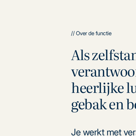
// Over de functie
Als zelfsta
verantwoor
heerlijke 
gebak en b
Je werkt met ve