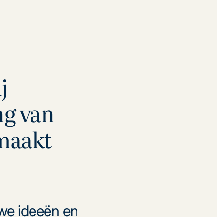
j
ng van
emaakt
we ideeën en