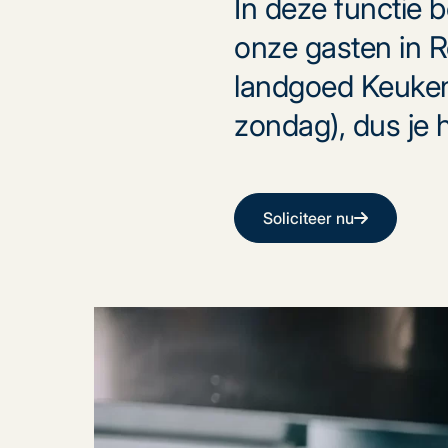
In deze functie b
onze gasten in R
landgoed Keuken
zondag), dus je h
Soliciteer nu