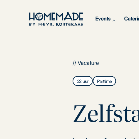
Events
Cateri
// Vacature
32 uur
Parttime
Zelfst