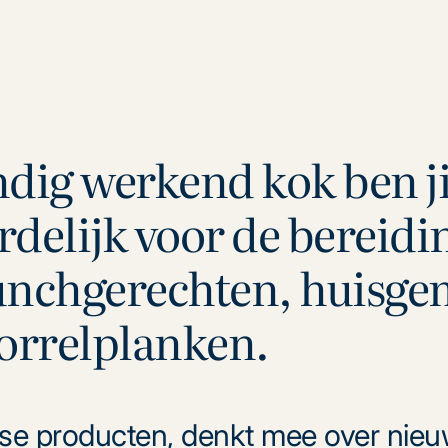
ndig werkend kok ben ji
delijk voor de bereidi
lunchgerechten, huisg
orrelplanken.
rse producten, denkt mee over nieu