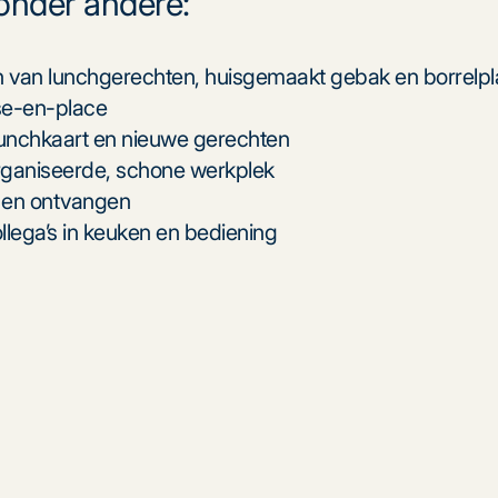
 onder andere:
 van lunchgerechten, huisgemaakt gebak en borrelp
se-en-place
unchkaart en nieuwe gerechten
rganiseerde, schone werkplek
n en ontvangen
ega’s in keuken en bediening